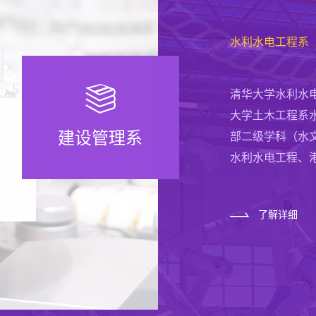
水利水电工程系
清华大学土木工程
清华大学建设管理
系科之一。经过
大学土木工程系
清华大学水利水电
研究和人才培养
国际学科前沿，
大学土木工程系
在土木工程安全
基础理论和关键技
建设管理系
部二级学科（水
交通工程理论与
与健康”、 “可
水利水电工程、
向。毕业生为国
组织担任领导职
了解详细
了解详细
岩土工程学科和
系赢得了广泛的
议上发表主题演..
其中“水工结构工
了解详细
程一级学科在2003