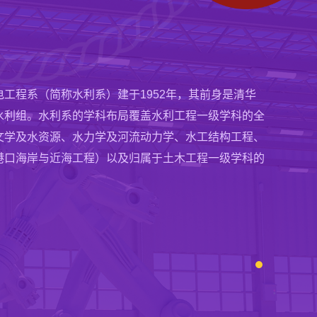
系始建于1926年，是清华大学历史最为悠久的工程
系成立于2000年4月，其源头可追溯到1953年在清华
98年的发展，土木工程系积淀了深厚的文化底蕴。科学
成立的建筑施工技术与机械教研组。学科发展始终瞄准
工程系（简称水利系）建于1952年，其前身是清华
紧密围绕国家重大战略需求，着眼国际学科发展前沿。
面向国家重大需求，围绕城市与基础设施建设与管理的
水利组。水利系的学科布局覆盖水利工程一级学科的全
与耐久、土木工程防灾减灾、城镇化与基础设施建设、
术开展创新研究, 已形成了“城市科学与管理”、“安全
文学及水资源、水力学及河流动力学、水工结构工程、
实践、工程建设信息化等领域形成了特色和优势学科方
持续建设”、“智能建造”等特色学科方向。一批教师在国际
港口海岸与近海工程）以及归属于土木工程一级学科的
家建设和经济社会发展做出了重要的贡献，为土木工程
务、在著名国际期刊担任副主编或编委、在重要国际会
归属于管理科学与工程一级学科的建设项目管理学科，
赞誉
.
程”与“水力学及河流动力学”为全国重点学科。水利工
年教育...